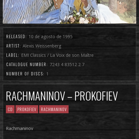
RELEASED:
10 de agosto de 1995
ARTIST:
Alexis Weissenberg
LABEL:
EMI Classics / La Voix de son Maître
CATALOGUE NUMBER:
7243 4 83512 2 7
NUMBER OF DISCS:
1
RACHMANINOV – PROKOFIEV
CD
PROKOFIEV
RACHMANINOV
Rachmaninov