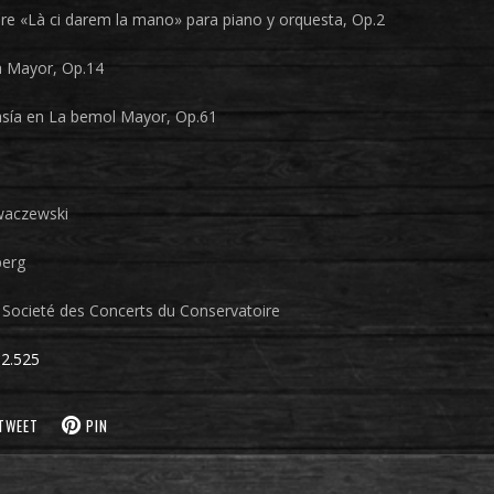
re «Là ci darem la mano» para piano y orquesta, Op.2
a Mayor, Op.14
sía en La bemol Mayor, Op.61
waczewski
berg
 Societé des Concerts du Conservatoire
2.525
TWEET
PIN