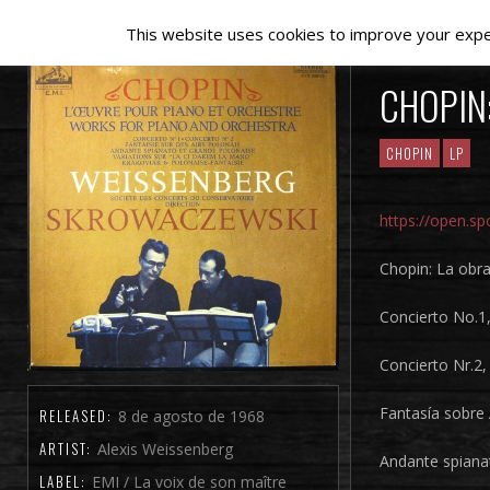
This website uses cookies to improve your experi
CHOPIN
CHOPIN
LP
https://open.
Chopin: La obra
Concierto No.1
Concierto Nr.2,
Fantasía sobre
RELEASED:
8 de agosto de 1968
ARTIST:
Alexis Weissenberg
Andante spiana
LABEL:
EMI / La voix de son maître