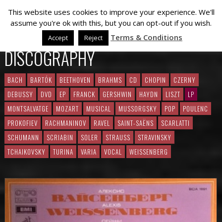
This website uses cookies to improve your experience. We'll
assume you're ok with this, but you can opt-out if you wish.
Terms & Conditions
Accept
Reject
DISCOGRAPHY
BACH
BARTÓK
BEETHOVEN
BRAHMS
CD
CHOPIN
CZERNY
DEBUSSY
DVD
EP
FRANCK
GERSHWIN
HAYDN
LISZT
LP
MONTSALVATGE
MOZART
MUSICAL
MUSSORGSKY
POP
POULENC
PROKOFIEV
RACHMANINOV
RAVEL
SAINT-SAËNS
SCARLATTI
SCHUMANN
SCRIABIN
SOLER
STRAUSS
STRAVINSKY
TCHAIKOVSKY
TURINA
VARIA
VOCAL
WEISSENBERG