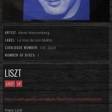
ARTIST:
Alexis Weissenberg
LABEL:
La Voix de son Maître
CATALOGUE NUMBER:
CVC 2024
NUMBER OF DISCS:
1
LISZT
LISZT
LP
https://open.spotify.com/album/5heZS1EncHvXyVIrR2meEN
Franz Liszt